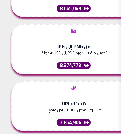
8,665,049
من PNG إلى JPG
تحويل ملفات صورة PNG إلى JPG بسهولة.
8,374,773
مُفكك URL
فك ترميز مدخل URL إلى نص عادي.
7,854,904