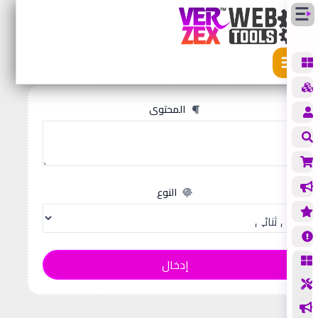
الأدوات
محول ثنائي
حول ثنائي
المحتوى
النوع
إدخال