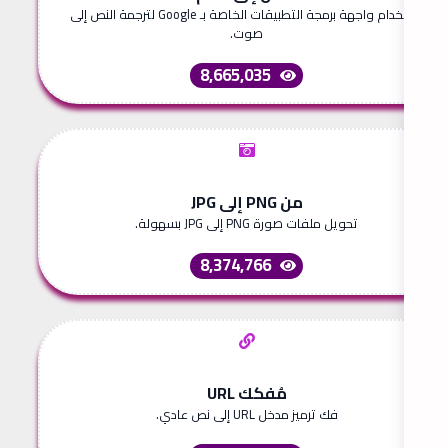
استخدام واجهة برمجة التطبيقات الخاصة بـ Google لترجمة النص إلى
صوت.
8,665,035
من PNG إلى JPG
تحويل ملفات صورة PNG إلى JPG بسهولة.
8,374,766
مُفكك URL
فك ترميز مدخل URL إلى نص عادي.