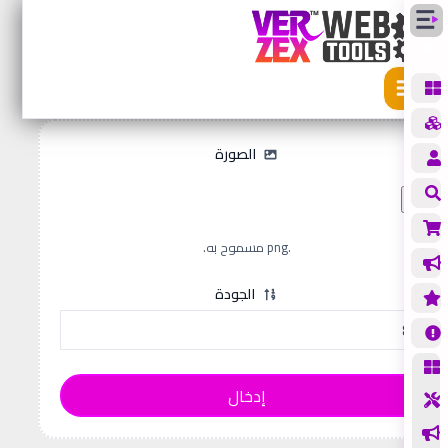
الأدوات
من PNG إلى JPG
PNG إلى JPG
الصورة
.png مسموح به.
الجودة
إدخال