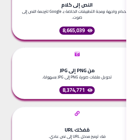
النص إلى كلام
استخدام واجهة برمجة التطبيقات الخاصة بـ Google لترجمة النص إلى
صوت.
8,665,039
من PNG إلى JPG
تحويل ملفات صورة PNG إلى JPG بسهولة.
8,374,771
مُفكك URL
فك ترميز مدخل URL إلى نص عادي.